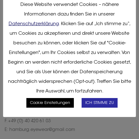
Sunglasses
Diese Website verwendet Cookies – nähere
Buurmeester
Informationen dazu finden Sie in unserer
Titan Eyeglasses
Datenschutzerklärung
. Klicken Sie auf „Ich stimme zu“,
Titan Sunglasses
um Cookies zu akzeptieren und direkt unsere Website
Heimathafen
besuchen zu können, oder klicken Sie auf "Cookie-
Einstellungen", um Ihr Cookies selbst zu verwalten. Von
KONTAKT
Beginn an werden nicht erforderliche Cookies gesetzt,
Hamburger Brillenkontor GbR
und Sie als User können der Datenspeicherung
Wolfgang Kampf, Dietmar Kleis, Christian Eydam
nachträglich widersprechen (Opt-out). Treffen Sie bitte
Willhoop 5
Ihre Auswahl, um fortzufahren.
22453 Hamburg
Cookie Einstellungen
ICH STIMME ZU
T. +49 (0) 40 429 366 44
F. +49 (0) 40 420 61 03
E:
hamburg.eyewear@gmail.com